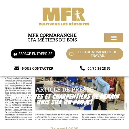
MFR CORMARANCHE
CFA MÉTIERS DU BOIS
La MFR de Cormaranche-en-Bugey
Nos chantiers d’appli
ESPACE NUMÉRIQUE DE
ESPACE ENTREPRISE
TRAVAIL
NOUS CONTACTER
04 74 35 28 59
ARTICLE DE PRESSE
ARCHITECTES ET CHARPENTIERS DE DEMAIN
UNIS SUR UN PROJET
24 avril 2025