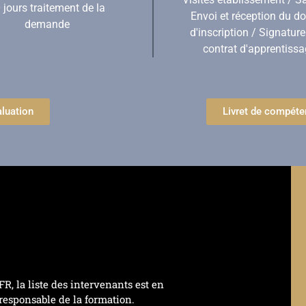
 jours traitement de la
Envoi et réception du do
demande
d'inscription / Signature
contrat d'apprentiss
luation
Livret de compét
R, la liste des intervenants est en
responsable de la formation.