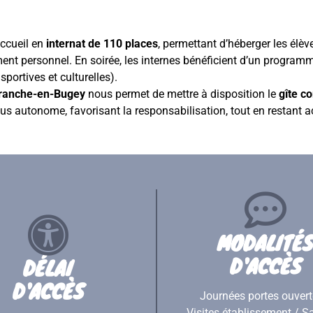
accueil en
internat de 110 places
, permettant d’héberger les élèv
ement personnel. En soirée, les internes bénéficient d’un progra
portives et culturelles).
aranche-en-Bugey
nous permet de mettre à disposition le
gîte 
plus autonome, favorisant la responsabilisation, tout en restan
MODALITÉS
D'ACCÈS
DÉLAI
D'ACCÈS
Journées portes ouvert
Visites établissement / S