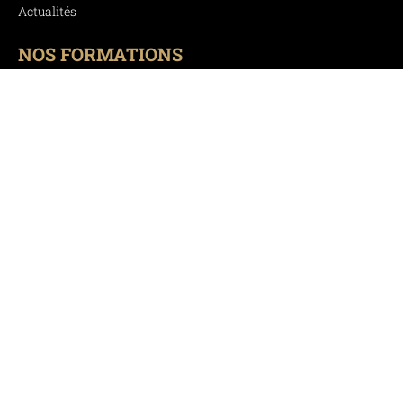
Actualités
NOS FORMATIONS
CAP Menuisier fabricant
CAP Menuisier fabricant en 1 an
BREVET PROFESSIONNEL Menuisier
CAP Charpentier bois
CAP Charpentier bois en 1 an
BREVET PROFESSIONNEL Charpentier Bois
BREVET TECHNICIEN SUPERIEUR Systèmes Constructifs Bois
et Habitat
CAP Couvreur
NOS CHANTIERS D'APPLICATION