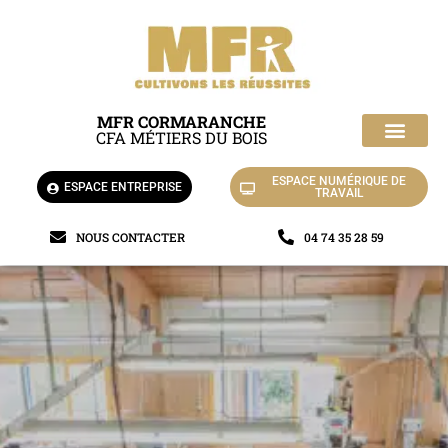
MFR CORMARANCHE
CFA MÉTIERS DU BOIS
La MFR de Cormaranche-en-Bugey
Nos chantiers d’appli
ESPACE NUMÉRIQUE DE
ESPACE ENTREPRISE
TRAVAIL
NOUS CONTACTER
04 74 35 28 59