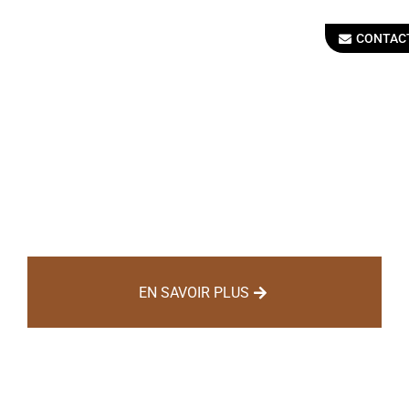
CONTAC
BREVET
PROFESSIONNEL
CHARPENTIER BOIS
EN SAVOIR PLUS