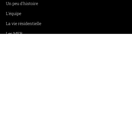
Un peu d'histoire
L'équipe
La vie résidentielle
Les MFR
Actualités
NOS FORMATIONS
CAP Menuisier fabricant
CAP Menuisier fabricant en 1 an
BREVET PROFESSIONNEL Menuisier
CAP Charpentier bois
CAP Charpentier bois en 1 an
BREVET PROFESSIONNEL Charpentier Bois