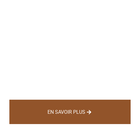
BREVET TECHNICIEN
SUPERIEUR
SYSTÈMES
CONSTRUCTIFS BOIS
ET HABITAT
EN SAVOIR PLUS