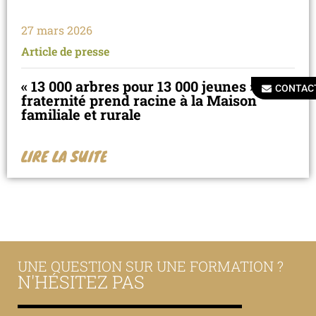
27 mars 2026
Article de presse
« 13 000 arbres pour 13 000 jeunes » : la
CONTAC
fraternité prend racine à la Maison
familiale et rurale
LIRE LA SUITE
UNE QUESTION SUR UNE FORMATION ?
N'HÉSITEZ PAS